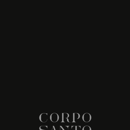
FUNDA DE ALMOHADA
€ 11,00
Nuestra colección de ropa de cama le
permite disfrutar del verdadero lujo en
casa.
Peso: 120Grs / m2 | Composición: 100%
Algodón | El color blanco