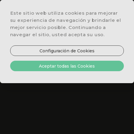
Este sitio web utiliza cookies para mejorar
UBICACIÓN
su experiencia de navegación y brindarle el
&
mejor servicio posible. Continuando a
CONTACTOS
navegar el sitio, usted acepta su uso.
OFERTAS
ESPECIALES
Configuración de Cookies
RESTAURANTE
VOUCHERS & TIENDA
Y BAR
Aceptar todas las Cookies
HABITACIONES
Y SUITES